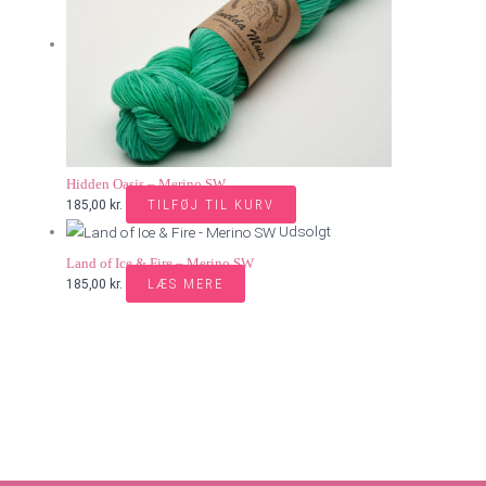
Hidden Oasis – Merino SW
TILFØJ TIL KURV
185,00
kr.
Udsolgt
Land of Ice & Fire – Merino SW
LÆS MERE
185,00
kr.