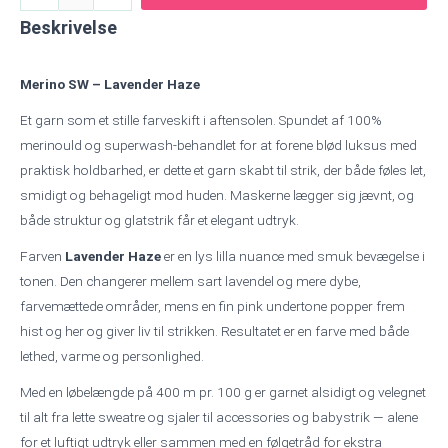
Haze
Beskrivelse
-
Merino
SW
Merino SW – Lavender Haze
antal
Et garn som et stille farveskift i aftensolen. Spundet af 100%
merinould og superwash-behandlet for at forene blød luksus med
praktisk holdbarhed, er dette et garn skabt til strik, der både føles let,
smidigt og behageligt mod huden. Maskerne lægger sig jævnt, og
både struktur og glatstrik får et elegant udtryk.
Farven
Lavender Haze
er en lys lilla nuance med smuk bevægelse i
tonen. Den changerer mellem sart lavendel og mere dybe,
farvemættede områder, mens en fin pink undertone popper frem
hist og her og giver liv til strikken. Resultatet er en farve med både
lethed, varme og personlighed.
Med en løbelængde på 400 m pr. 100 g er garnet alsidigt og velegnet
til alt fra lette sweatre og sjaler til accessories og babystrik — alene
for et luftigt udtryk eller sammen med en følgetråd for ekstra