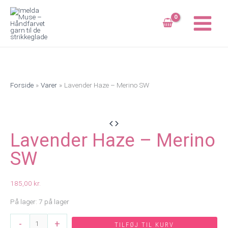
Gå
til
indholdet
Forside
Varer
Lavender Haze – Merino SW
Lavender Haze – Merino
SW
185,00
kr.
På lager:
7 på lager
Lavender
-
+
TILFØJ TIL KURV