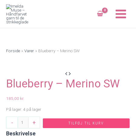
Gå
til
indholdet
Forside
Varer
Blueberry – Merino SW
Blueberry – Merino SW
185,00
kr.
På lager:
4 på lager
Blueberry
-
+
TILFØJ TIL KURV
-
Beskrivelse
Merino