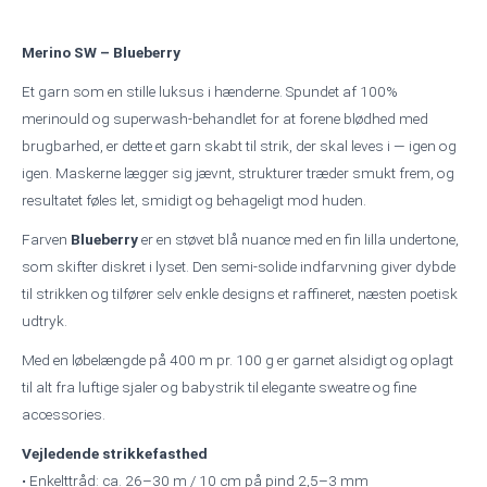
SW
antal
Merino SW – Blueberry
Et garn som en stille luksus i hænderne. Spundet af 100%
merinould og superwash-behandlet for at forene blødhed med
brugbarhed, er dette et garn skabt til strik, der skal leves i — igen og
igen. Maskerne lægger sig jævnt, strukturer træder smukt frem, og
resultatet føles let, smidigt og behageligt mod huden.
Farven
Blueberry
er en støvet blå nuance med en fin lilla undertone,
som skifter diskret i lyset. Den semi-solide indfarvning giver dybde
til strikken og tilfører selv enkle designs et raffineret, næsten poetisk
udtryk.
Med en løbelængde på 400 m pr. 100 g er garnet alsidigt og oplagt
til alt fra luftige sjaler og babystrik til elegante sweatre og fine
accessories.
Vejledende strikkefasthed
• Enkelttråd: ca. 26–30 m / 10 cm på pind 2,5–3 mm