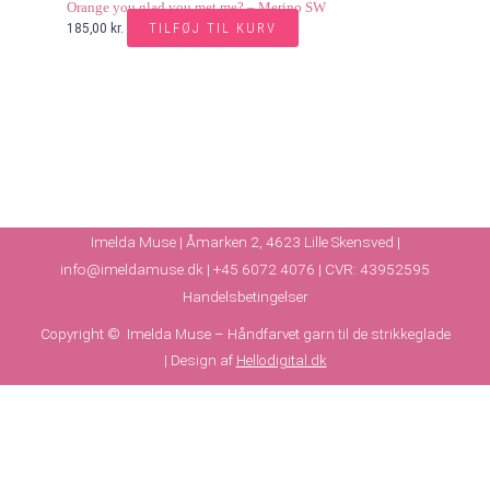
Orange you glad you met me? – Merino SW
TILFØJ TIL KURV
185,00
kr.
Imelda Muse | Åmarken 2, 4623 Lille Skensved |
info@imeldamuse.dk |
+45 6072 4076 | CVR: 43952595
Handelsbetingelser
Copyright © Imelda Muse – Håndfarvet garn til de strikkeglade
| Design af
Hellodigital.dk
På lager:
4 på lager