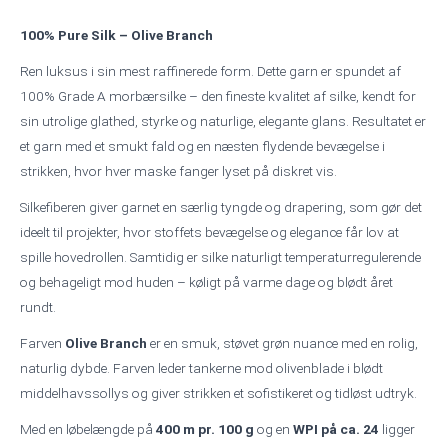
100% Pure Silk – Olive Branch
Ren luksus i sin mest raffinerede form. Dette garn er spundet af
100% Grade A morbærsilke – den fineste kvalitet af silke, kendt for
sin utrolige glathed, styrke og naturlige, elegante glans. Resultatet er
et garn med et smukt fald og en næsten flydende bevægelse i
strikken, hvor hver maske fanger lyset på diskret vis.
Silkefiberen giver garnet en særlig tyngde og drapering, som gør det
ideelt til projekter, hvor stoffets bevægelse og elegance får lov at
spille hovedrollen. Samtidig er silke naturligt temperaturregulerende
og behageligt mod huden – køligt på varme dage og blødt året
rundt.
Farven
Olive Branch
er en smuk, støvet grøn nuance med en rolig,
naturlig dybde. Farven leder tankerne mod olivenblade i blødt
middelhavssollys og giver strikken et sofistikeret og tidløst udtryk.
Med en løbelængde på
400 m pr. 100 g
og en
WPI på ca. 24
ligger