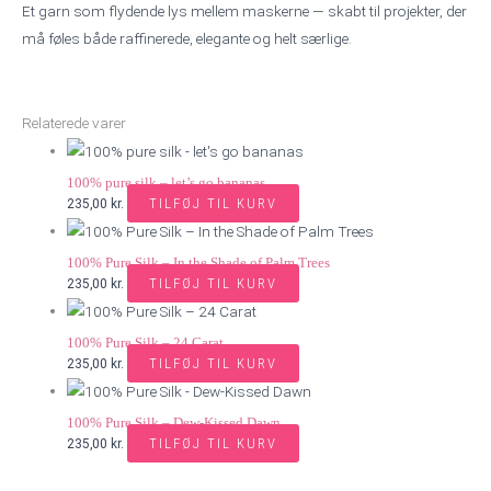
Et garn som flydende lys mellem maskerne — skabt til projekter, der
må føles både raffinerede, elegante og helt særlige.
Relaterede varer
100% pure silk – let’s go bananas
TILFØJ TIL KURV
235,00
kr.
100% Pure Silk – In the Shade of Palm Trees
TILFØJ TIL KURV
235,00
kr.
100% Pure Silk – 24 Carat
TILFØJ TIL KURV
235,00
kr.
100% Pure Silk – Dew-Kissed Dawn
TILFØJ TIL KURV
235,00
kr.