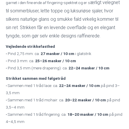
ærligt velegnet
garnet i den fine ende af fingering-spektret og er s
til sommerbluser, lette toppe og luksuriøse sjaler, hvor
silkens naturlige glans og smukke fald virkelig kommer til
sin ret. Strikken får en levende overflade og en elegant
tyngde, som gør selv enkle designs raffinerede.
Vejledende strikkefasthed
• Pind 2,75 mm: ca.
27 masker / 10 cm
i glatstrik
• Pind 3 mm: ca.
25–26 masker / 10 cm
• Pind 3,5 mm (mere drapering): ca.
22–24 masker / 10 cm
Strikket sammen med følgetråd
• Sammen med 1 tråd lace: ca.
22–24 masker / 10 cm
på pind 3–
3,5 mm
• Sammen med 1 tråd mohair: ca.
20–22 masker / 10 cm
på pind
3,5–4 mm
• Sammen med 1 tråd fingering: ca.
18–20 masker / 10 cm
på pind
4–4,5 mm