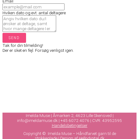
Email
Hviken dato og evt. antal deltagere
SEND
Tak for din tilmelding!
Der er sket en fejl. Forsøg venligst igen.
Imelda Muse | Åmarken 2, 4623 Lille Skensved |
info@imeldamuse.dk |
+45 6072 4076 | CVR: 43952595
Handelsbetingelser
Copyright © Imelda Muse – Håndfarvet garn til de
strikkeglade | Design af
Hellodigital.dk